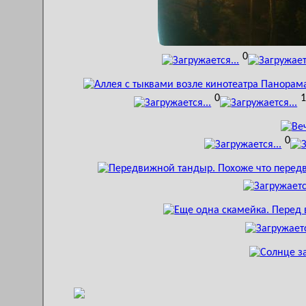
0
0
0